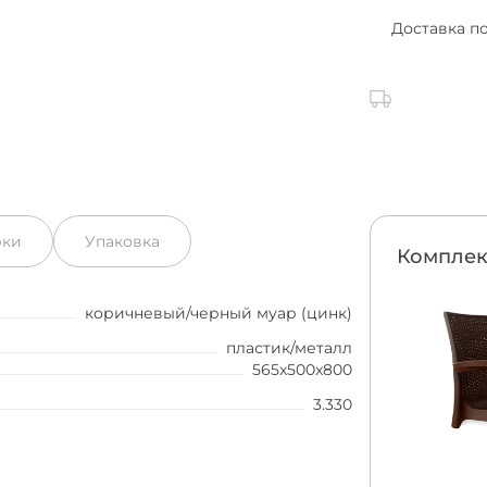
Доставка п
рки
Упаковка
Комплек
коричневый/черный муар (цинк)
пластик/металл
565x500x800
3.330