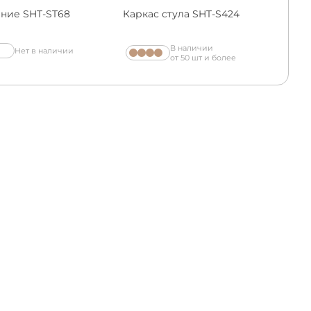
ние SHT-ST68
Каркас стула SHT-S424
В наличии
Нет в наличии
от 50 шт и более