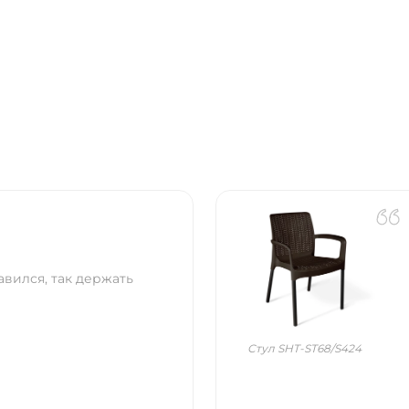
авился, так держать
Стул SHT-ST68/S424