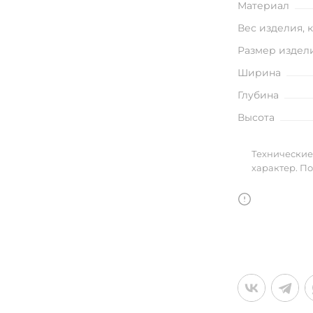
Материал
улья
Вес изделия, 
Размер издел
Ширина
в
Глубина
Высота
Технические
характер. П