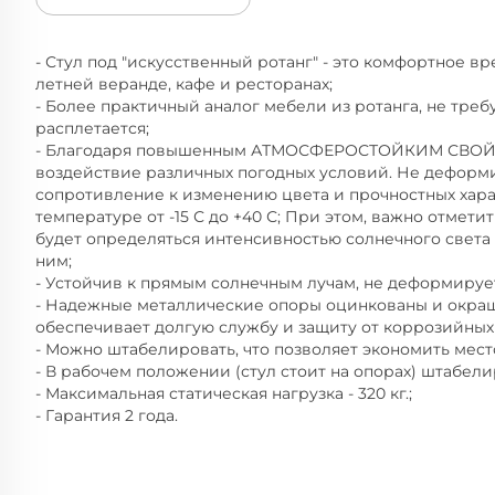
- Стул под "искусственный ротанг" - это комфортное в
летней веранде, кафе и ресторанах;
- Более практичный аналог мебели из ротанга, не требу
расплетается;
- Благодаря повышенным АТМОСФЕРОСТОЙКИМ СВОЙС
воздействие различных погодных условий. Не деформ
сопротивление к изменению цвета и прочностных хара
температуре от -15 С до +40 С; При этом, важно отмет
будет определяться интенсивностью солнечного свет
ним;
- Устойчив к прямым солнечным лучам, не деформирует
- Надежные металлические опоры оцинкованы и окраш
обеспечивает долгую службу и защиту от коррозийных
- Можно штабелировать, что позволяет экономить мест
- В рабочем положении (стул стоит на опорах) штабелир
- Максимальная статическая нагрузка - 320 кг.;
- Гарантия 2 года.