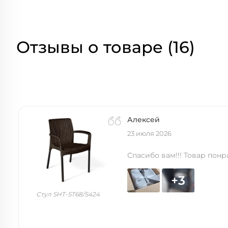
Отзывы о товаре (16)
Алексей
23 июля 2026
Спасибо вам!!! Товар понр
+3
Стул SHT-ST68/S424