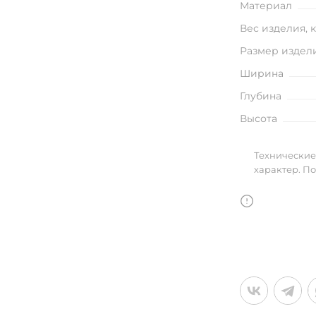
Материал
улья
Вес изделия, 
Размер издел
Ширина
в
Глубина
Высота
Технические
характер. П