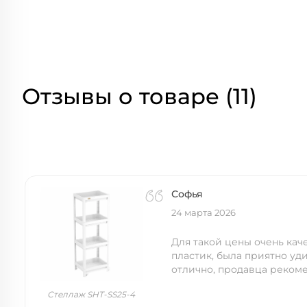
Отзывы о товаре (11)
Софья
24 марта 2026
Для такой цены очень ка
пластик, была приятно уд
отлично, продавца реком
Стеллаж SHT-SS25-4