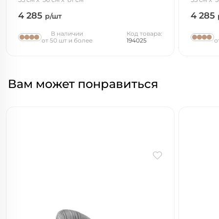
4 285
4 285
р/шт
В наличии
Код товара:
от 50 шт и более
194025
о
Вам может понравиться