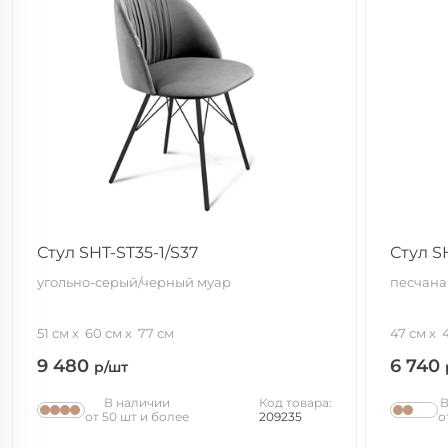
Стул SHT-ST35-1/S37
Стул S
угольно-серый/черный муар
песчана
51 см
60 см
77 см
47 см
9 480
6 740
р/шт
В наличии
Код товара:
В
от 50 шт и более
209235
о