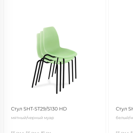
Стул SHT-ST29/S130 HD
Стул S
мятный/черный муар
белый/ч
55 см
56 см
81 см
55 см
5