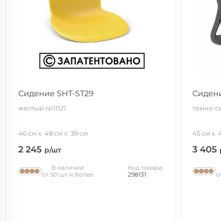
Сидение SHT-ST29
Сидени
желтый ral1021
темно-с
46 см
48 см
39 см
45 см
2 245
3 405
р/шт
В наличии
Код товара:
от 50 шт и более
298131
о