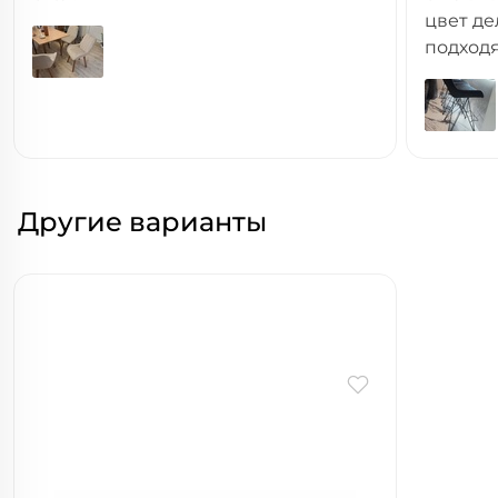
цвет д
подходя
Другие варианты