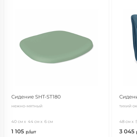
Сидение SHT-ST180
Сидени
нежно-мятный
тихий о
40 см
44 см
6 см
48 см
1 105
3 045
р/шт