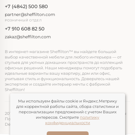
+7 (4842) 500 580
partner@sheffilton.com
РОЗНИЧНЫЙ ОТДЕЛ
+7 910 608 82 50
zakaz@sheffilton.com
В интернет-магазине Sheffilton™ вы найдете большой
выбор качественной мебели для любого интерьера — от
стульев для уютных домашних пространств до коллекций
офисных решений. Наши менеджеры помогут подобрать
идеальные варианты вашу квартиру, дом или офис,
учитывая стиль и функциональность. Доверьтесь нашей
экспертизе и создайте интерьер мечты с фабрикой
Sheffilton!
Мы используем файлы cookie и Яндекс.Метрику
для корректной работы сайта, сбора статистики и
персонализации предложений с учетом Ваших
2014-2026, ООО «ЭЛМАТ», Sheffilton™ Все права защищены
интересов. Смотрите
политику
Политика конфиденциальности
конфиденциальности
Devimax
— Создание и продвижение сайтов