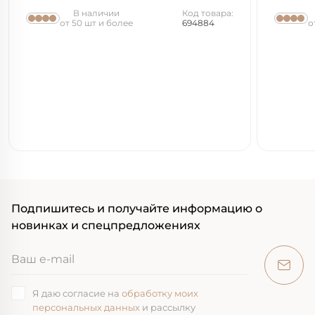
В наличии
Код товара:
от 50 шт и более
694884
о
Подпишитесь и получайте информацию о
новинках и спецпредложениях
Я даю согласие на
обработку моих
персональных данных
и рассылку