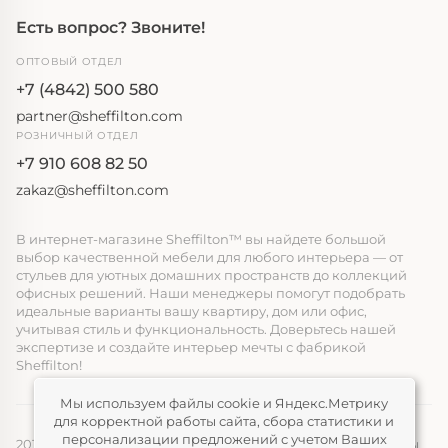
Есть вопрос? Звоните!
ОПТОВЫЙ ОТДЕЛ
+7 (4842) 500 580
partner@sheffilton.com
РОЗНИЧНЫЙ ОТДЕЛ
+7 910 608 82 50
zakaz@sheffilton.com
В интернет-магазине Sheffilton™ вы найдете большой
выбор качественной мебели для любого интерьера — от
стульев для уютных домашних пространств до коллекций
офисных решений. Наши менеджеры помогут подобрать
идеальные варианты вашу квартиру, дом или офис,
учитывая стиль и функциональность. Доверьтесь нашей
экспертизе и создайте интерьер мечты с фабрикой
Sheffilton!
Мы используем файлы cookie и Яндекс.Метрику
для корректной работы сайта, сбора статистики и
персонализации предложений с учетом Ваших
2014-2026, ООО «ЭЛМАТ», Sheffilton™ Все права защищены