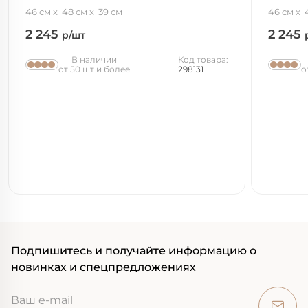
46 см
48 см
39 см
46 см
2 245
2 245
р/шт
В наличии
Код товара:
от 50 шт и более
298131
о
Подпишитесь и получайте информацию о
новинках и спецпредложениях