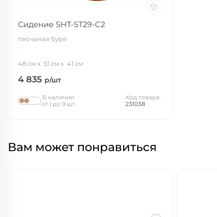
Сидение SHT-ST29-C2
песчаная буря
48 см
51 см
41 см
4 835
р/шт
В наличии
Код товара:
от 1 до 9 шт
231038
Вам может понравиться