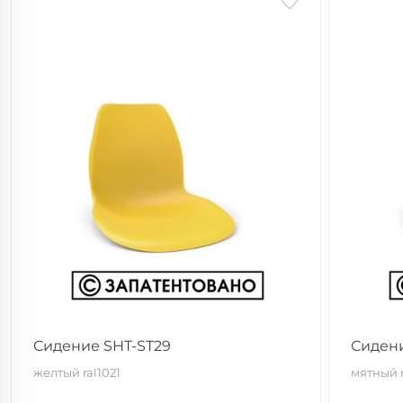
Сидение SHT-ST29
Сидени
желтый ral1021
мятный r