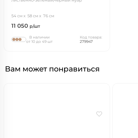
лиственно-зеленый/черный муар
54 см
58 см
76 см
11 050
р/шт
В наличии
Код товара:
от 10 до 49 шт
279947
Вам может понравиться