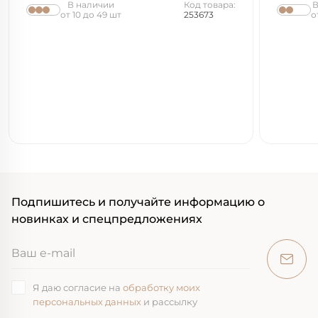
В наличии
Код товара:
В
от 10 до 49 шт
253673
о
Подпишитесь и получайте информацию о
новинках и спецпредложениях
Я даю согласие на
обработку моих
персональных данных
и рассылку