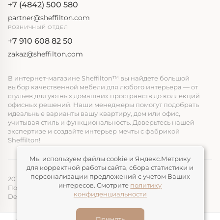
+7 (4842) 500 580
partner@sheffilton.com
РОЗНИЧНЫЙ ОТДЕЛ
+7 910 608 82 50
zakaz@sheffilton.com
В интернет-магазине Sheffilton™ вы найдете большой
выбор качественной мебели для любого интерьера — от
стульев для уютных домашних пространств до коллекций
офисных решений. Наши менеджеры помогут подобрать
идеальные варианты вашу квартиру, дом или офис,
учитывая стиль и функциональность. Доверьтесь нашей
экспертизе и создайте интерьер мечты с фабрикой
Sheffilton!
Мы используем файлы cookie и Яндекс.Метрику
для корректной работы сайта, сбора статистики и
персонализации предложений с учетом Ваших
2014-2026, ООО «ЭЛМАТ», Sheffilton™ Все права защищены
интересов. Смотрите
политику
Политика конфиденциальности
конфиденциальности
Devimax
— Создание и продвижение сайтов
Принять