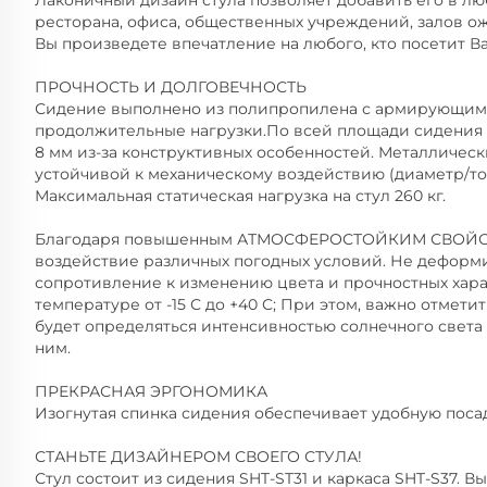
Лаконичный дизайн стула позволяет добавить его в лю
ресторана, офиса, общественных учреждений, залов о
Вы произведете впечатление на любого, кто посетит В
ПРОЧНОСТЬ И ДОЛГОВЕЧНОСТЬ
Сидение выполнено из полипропилена с армирующим
продолжительные нагрузки.По всей площади сидения т
8 мм из-за конструктивных особенностей. Металличес
устойчивой к механическому воздействию (диаметр/толщ
Максимальная статическая нагрузка на стул 260 кг.
Благодаря повышенным АТМОСФЕРОСТОЙКИМ СВОЙСТ
воздействие различных погодных условий. Не деформ
сопротивление к изменению цвета и прочностных хара
температуре от -15 С до +40 С; При этом, важно отмет
будет определяться интенсивностью солнечного свет
ним.
ПРЕКРАСНАЯ ЭРГОНОМИКА
Изогнутая спинка сидения обеспечивает удобную пос
СТАНЬТЕ ДИЗАЙНЕРОМ СВОЕГО СТУЛА!
Стул состоит из сидения SHT-ST31 и каркаса SHT-S37. 