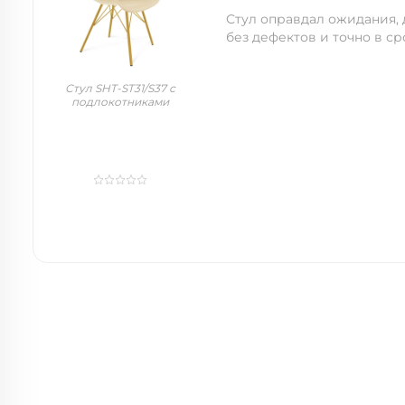
Стул оправдал ожидания, д
без дефектов и точно в ср
Стул SHT-ST31/S37 с
подлокотниками