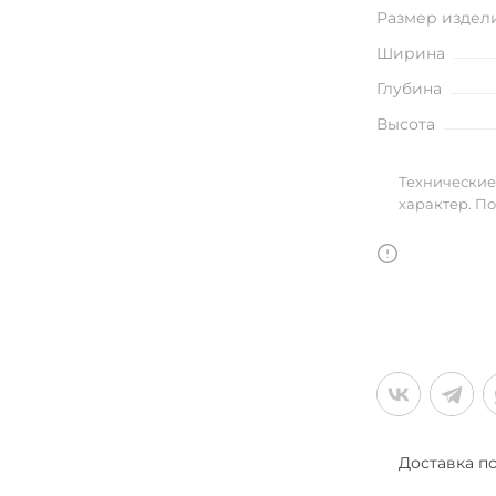
улья
Размер издел
Ширина
Глубина
Высота
в
Технические
характер. П
Доставка п