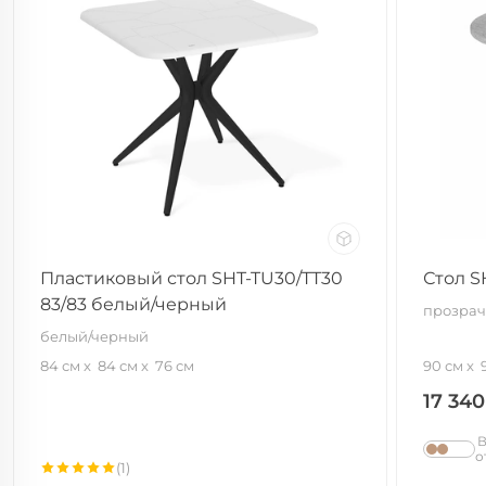
Пластиковый стол SHT-TU30/TT30
Стол S
83/83 белый/черный
прозрач
белый/черный
84 см
84 см
76 см
90 см
17 34
В
о
(1)