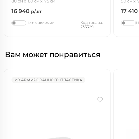
80 см
80 см
75 см
90 см
16 940
17 41
р/шт
Код товара:
Нет в наличии
Н
233329
Вам может понравиться
ИЗ АРМИРОВАННОГО ПЛАСТИКА