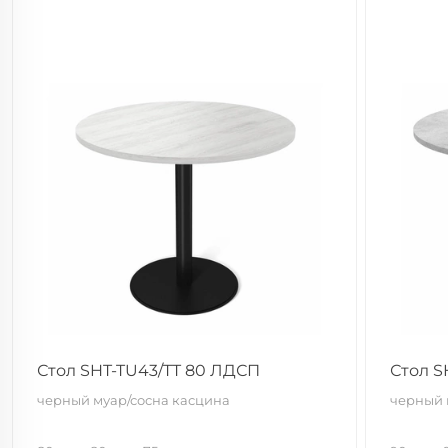
Стол SHT-TU43/TT 80 ЛДСП
Стол S
черный муар/сосна касцина
черный 