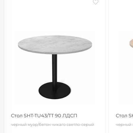
Стол SHT-TU43/TT 90 ЛДСП
Стол S
черный муар/бетон чикаго светло-серый
черный 