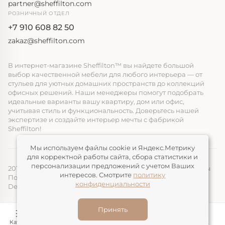
partner@sheffilton.com
РОЗНИЧНЫЙ ОТДЕЛ
+7 910 608 82 50
zakaz@sheffilton.com
В интернет-магазине Sheffilton™ вы найдете большой
выбор качественной мебели для любого интерьера — от
стульев для уютных домашних пространств до коллекций
офисных решений. Наши менеджеры помогут подобрать
идеальные варианты вашу квартиру, дом или офис,
учитывая стиль и функциональность. Доверьтесь нашей
экспертизе и создайте интерьер мечты с фабрикой
Sheffilton!
Мы используем файлы cookie и Яндекс.Метрику
для корректной работы сайта, сбора статистики и
персонализации предложений с учетом Ваших
2014-2026, ООО «ЭЛМАТ», Sheffilton™ Все права защищены
интересов. Смотрите
политику
Политика конфиденциальности
конфиденциальности
Devimax
— Создание и продвижение сайтов
Принять
Каталог
Конструктор
Корзина
Избранное
ЛК