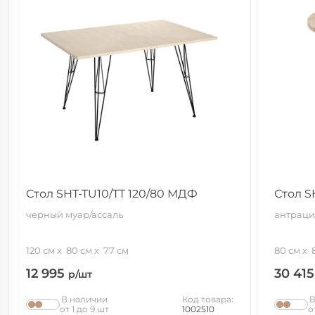
Стол SHT-TU10/TT 120/80 МДФ
Стол S
черный муар/ассаль
антраци
120 см
80 см
77 см
80 см
12 995
30 41
р/шт
В наличии
Код товара:
В
от 1 до 9 шт
1002510
о