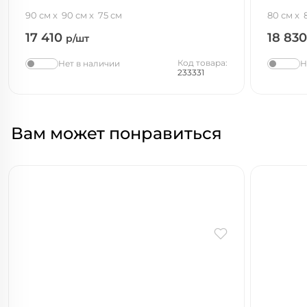
90 см
90 см
75 см
80 см
17 410
18 83
р/шт
Код товара:
Нет в наличии
Н
233331
Вам может понравиться