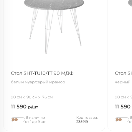
Стол SHT-TU10/TT 90 МДФ
Стол S
белый муар/серый мрамор
черный 
90 см
90 см
76 см
90 см
11 590
11 590
р/шт
В наличии
Код товара:
В
от 1 до 9 шт
235919
о