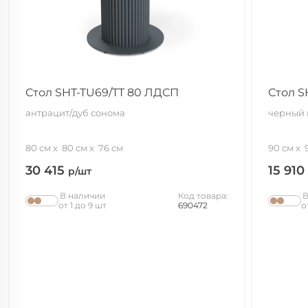
Стол SHT-TU69/TT 80 ЛДСП
Стол S
антрацит/дуб сонома
черный 
80 см
80 см
76 см
90 см
30 415
15 910
р/шт
В наличии
Код товара:
В
от 1 до 9 шт
690472
о