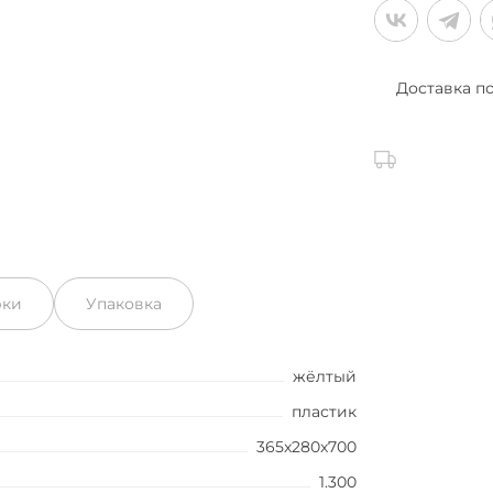
Доставка п
рки
Упаковка
жёлтый
пластик
365x280x700
1.300