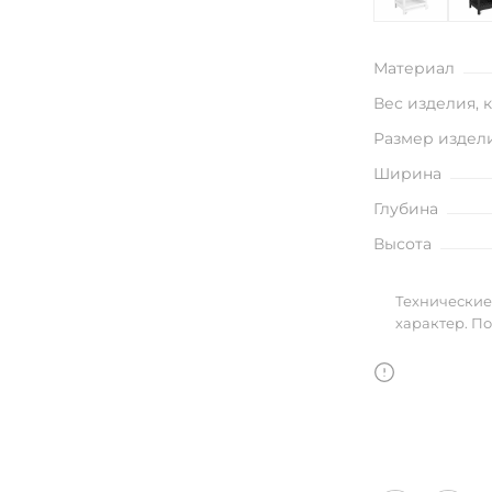
улья
Материал
Вес изделия, 
в
Размер издел
Ширина
Глубина
Высота
Технические
характер. П