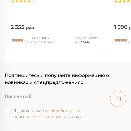
(11)
2 355
1 990
р/шт
В наличии
Код товара:
от 50 шт и более
283344
о
Подпишитесь и получайте информацию о
новинках и спецпредложениях
Я даю согласие на
обработку моих
персональных данных
и рассылку