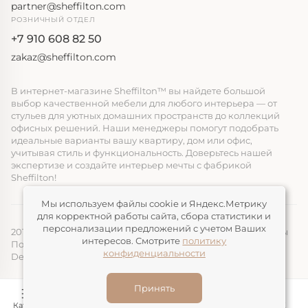
partner@sheffilton.com
РОЗНИЧНЫЙ ОТДЕЛ
+7 910 608 82 50
zakaz@sheffilton.com
В интернет-магазине Sheffilton™ вы найдете большой
выбор качественной мебели для любого интерьера — от
стульев для уютных домашних пространств до коллекций
офисных решений. Наши менеджеры помогут подобрать
идеальные варианты вашу квартиру, дом или офис,
учитывая стиль и функциональность. Доверьтесь нашей
экспертизе и создайте интерьер мечты с фабрикой
Sheffilton!
Мы используем файлы cookie и Яндекс.Метрику
для корректной работы сайта, сбора статистики и
персонализации предложений с учетом Ваших
2014-2026, ООО «ЭЛМАТ», Sheffilton™ Все права защищены
интересов. Смотрите
политику
Политика конфиденциальности
конфиденциальности
Devimax
— Создание и продвижение сайтов
Принять
Каталог
Конструктор
Корзина
Избранное
ЛК