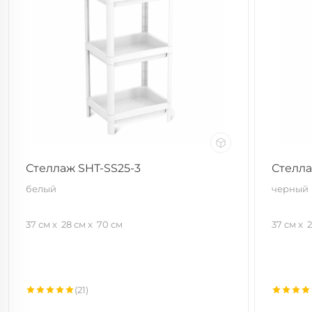
Стеллаж SHT-SS25-3
Стелла
белый
черный
37 см
28 см
70 см
37 см
2
(21)