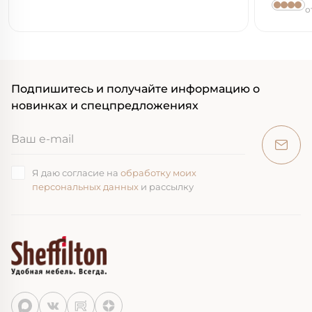
о
Подпишитесь и получайте информацию о
новинках и спецпредложениях
Я даю согласие на
обработку моих
персональных данных
и рассылку