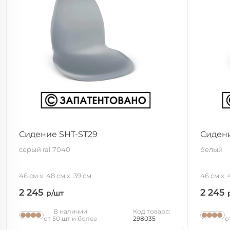
Сидение SHT-ST29
Сидени
серый ral 7040
белый
46 см
48 см
39 см
46 см
2 245
2 245
р/шт
В наличии
Код товара:
от 50 шт и более
298035
о