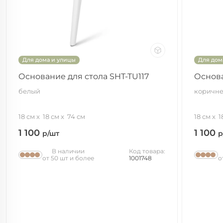
Для дома и улицы
Для дом
Основание для стола SHT-TU117
Основа
белый
коричн
18 см
18 см
74 см
18 см
1
1 100
1 100
р/шт
р
В наличии
Код товара:
от 50 шт и более
1001748
о