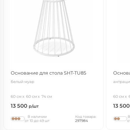
Основание для стола SHT-TU85
Основа
белый муар
антраци
60 см
60 см
74 см
60 см
13 500
13 50
р/шт
В наличии
Код товара:
В
от 10 до 49 шт
297984
о