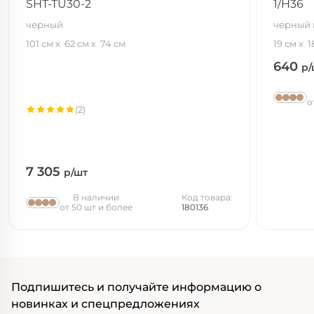
SHT-TU30-2
1/H36
черный
черный 
101 см
62 см
74 см
19 см
1
640
р/
о
(2)
7 305
р/шт
В наличии
Код товара:
от 50 шт и более
180136
Подпишитесь и получайте информацию о
новинках и спецпредложениях