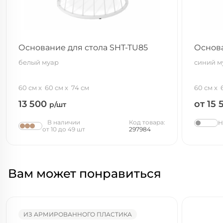
Основание для стола SHT-TU85
Основа
белый муар
синий м
60 см
60 см
74 см
60 см
13 500
от 15
р/шт
В наличии
Код товара:
Н
от 10 до 49 шт
297984
Вам может понравиться
ИЗ АРМИРОВАННОГО ПЛАСТИКА