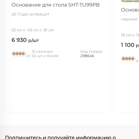
Основание для стола SHT-TU99РB
Основа
а5-7,одн антрацит
черный
55 см
46 см
81 см
18 см
1
6 930
р/шт
1 100
р
В наличии
Код товара:
от 50 шт и более
298646
о
Подпишитесь и получайте информацию о