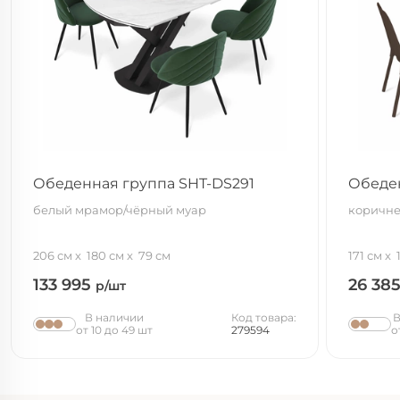
Обеденная группа SHT-DS291
Обеде
белый мрамор/чёрный муар
коричне
206 см
180 см
79 см
171 см
133 995
26 38
р/шт
В наличии
Код товара:
В
от 10 до 49 шт
279594
о