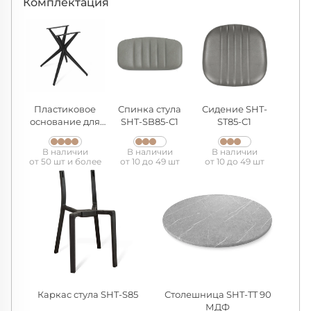
Комплектация
Пластиковое
Спинка стула
Сидение SHT-
основание для
SHT-SB85-С1
ST85-C1
стола SHT-TU30
В наличии
В наличии
В наличии
от 50 шт и более
от 10 до 49 шт
от 10 до 49 шт
Каркас стула SHT-S85
Столешница SHT-TT 90
МДФ