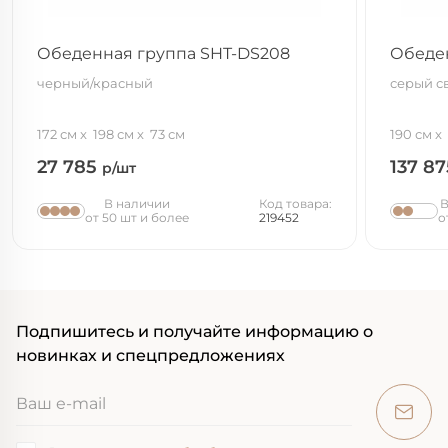
Обеденная группа SHT-DS208
Обеден
черный/красный
серый с
172 см
198 см
73 см
190 см
27 785
137 8
р/шт
В наличии
Код товара:
В
от 50 шт и более
219452
о
Подпишитесь и получайте информацию о
новинках и спецпредложениях