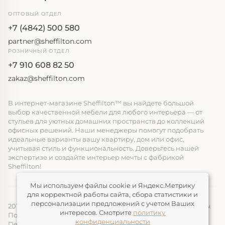
ОПТОВЫЙ ОТДЕЛ
+7 (4842) 500 580
partner@sheffilton.com
РОЗНИЧНЫЙ ОТДЕЛ
+7 910 608 82 50
zakaz@sheffilton.com
В интернет-магазине Sheffilton™ вы найдете большой
выбор качественной мебели для любого интерьера — от
стульев для уютных домашних пространств до коллекций
офисных решений. Наши менеджеры помогут подобрать
идеальные варианты вашу квартиру, дом или офис,
учитывая стиль и функциональность. Доверьтесь нашей
экспертизе и создайте интерьер мечты с фабрикой
Sheffilton!
Мы используем файлы cookie и Яндекс.Метрику
для корректной работы сайта, сбора статистики и
персонализации предложений с учетом Ваших
2014-2026, ООО «ЭЛМАТ», Sheffilton™ Все права защищены
интересов. Смотрите
политику
Политика конфиденциальности
конфиденциальности
Devimax
— Создание и продвижение сайтов