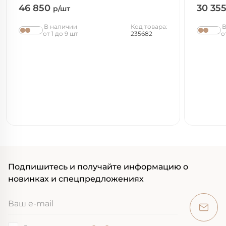
46 850
30 35
р/шт
В наличии
Код товара:
В
от 1 до 9 шт
235682
о
Подпишитесь и получайте информацию о
новинках и спецпредложениях