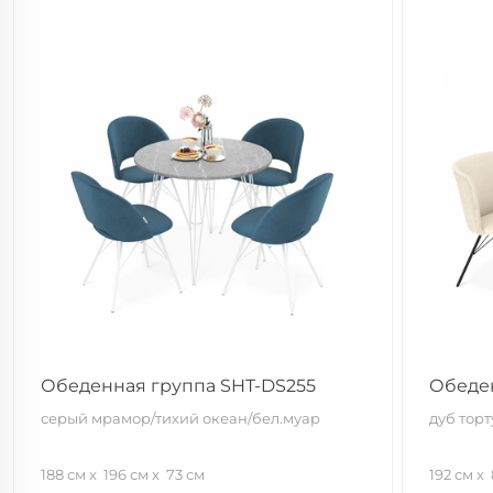
Обеденная группа SHT-DS255
Обеден
серый мрамор/тихий океан/бел.муар
дуб тор
188 см
196 см
73 см
192 см