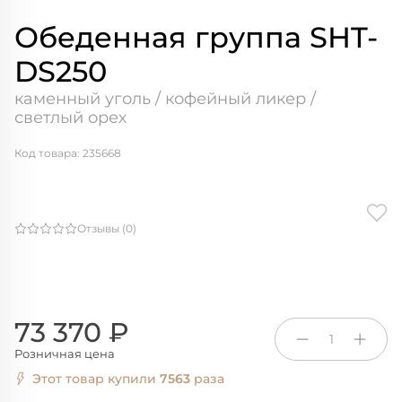
Обеденная группа SHT-
DS250
каменный уголь / кофейный ликер /
светлый орех
Код товара: 235668
Отзывы (0)
73 370 ₽
1
Розничная цена
Этот товар купили
7563
раза