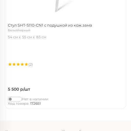
Стул SHT-S110-CN1 с подушкой из кож.зама
белый/черный
54 см
55 см
83 см
(2)
5 500
р/шт
Нет в наличии
Код товара:
172651