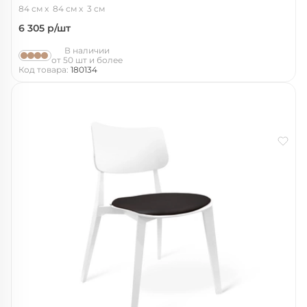
84 см
84 см
3 см
6 305
р/шт
В наличии
от 50 шт и более
Код товара:
180134