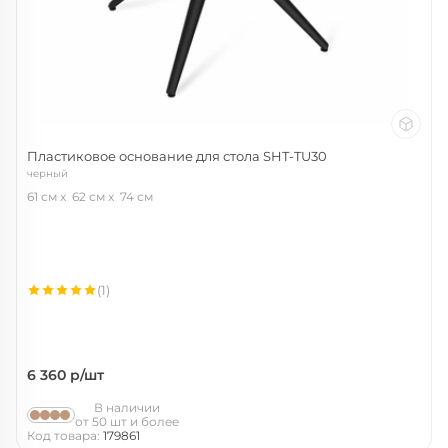
Пластиковое основание для стола SHT-TU30
черный
61 см
62 см
74 см
(1)
6 360
р/шт
В наличии
от 50 шт и более
Код товара:
179861