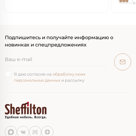
о
Подпишитесь и получайте информацию о
новинках и спецпредложениях
Я даю согласие на
обработку моих
персональных данных
и рассылку