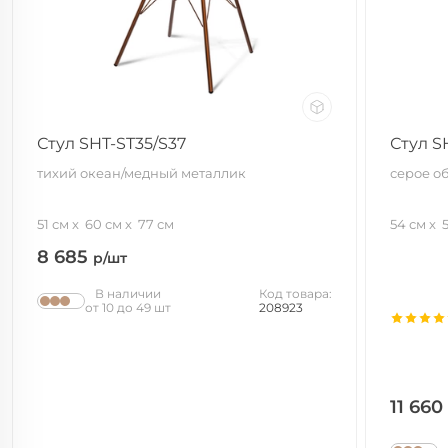
Стул SHT-ST35/S37
Стул S
тихий океан/медный металлик
серое о
51 см
60 см
77 см
54 см
8 685
р/шт
В наличии
Код товара:
от 10 до 49 шт
208923
11 660