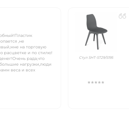
добный!Пластик
опается ,не
ивый,мне на торговую
о расцветке и по стилю!
Стул SHT-ST29/S195
 денег!Очень рада,что
 большие нагрузки,люди
рамм веса и всех