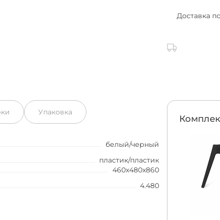
Доставка п
рки
Упаковка
Комплек
белый/черный
пластик/пластик
460x480x860
4.480