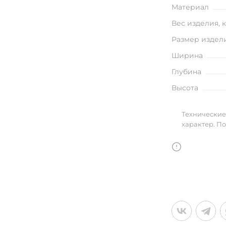
улья
Материал
Вес изделия, 
Размер издел
Ширина
в
Глубина
Высота
Технические
характер. П