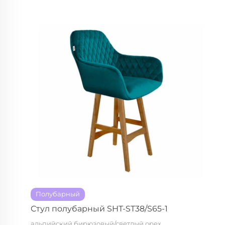
Полубарный
Стул полубарный SHT-ST38/S65-1
альпийский бирюзовый/светлый орех