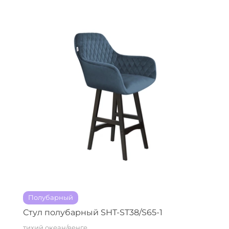
Полубарный
Стул полубарный SHT-ST38/S65-1
тихий океан/венге