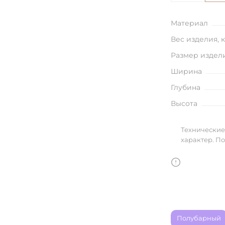
улья
Материал
Вес изделия, 
Размер издел
в
Ширина
Глубина
Высота
Технические
характер. П
Полубарный