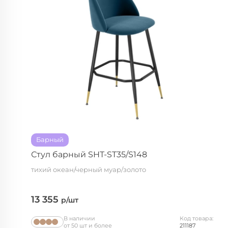
Барный
Стул барный SHT-ST35/S148
тихий океан/черный муар/золото
13 355
р/шт
В наличии
Код товара:
от 50 шт и более
211187