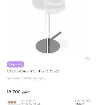
Барный
Стул барный SHT-ST31/S128
белый/хром/белый муар
18 700
р/шт
В наличии
Код товара:
от 10 до 49 шт
197087