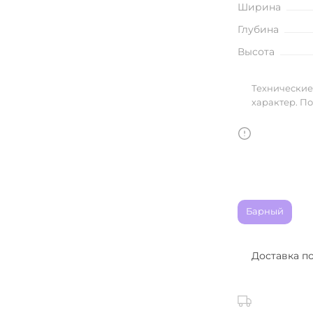
Ширина
улья
Глубина
Высота
в
Технические
характер. П
Барный
Доставка п