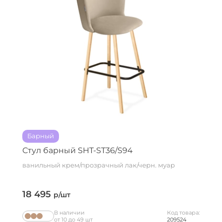
Барный
Стул барный SHT-ST36/S94
ванильный крем/прозрачный лак/черн. муар
18 495
р/шт
В наличии
Код товара:
от 10 до 49 шт
209524