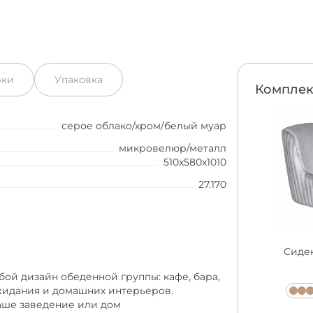
рки
Упаковка
Комплек
серое облако/хром/белый муар
микровелюр/металл
510x580x1010
27.170
Сиден
бой дизайн обеденной группы: кафе, бара,
жидания и домашних интерьеров.
Ваше заведение или дом