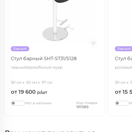
Барный
Барный
Стул барный SHT-ST31/S128
Стул б
черный/хром/белый муар
розовый
50 см
50 см
97 см
50 см
от 19 600
от 15
р/шт
Код товара:
Нет в наличии
Н
197089