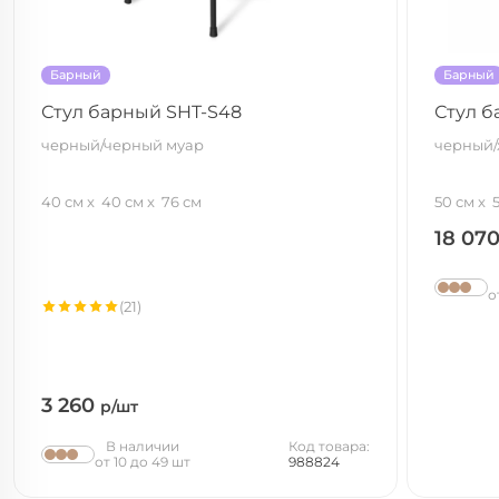
Барный
Барный
Стул барный SHT-S48
Стул б
черный/черный муар
черный/
40 см
40 см
76 см
50 см
18 07
о
(21)
3 260
р/шт
В наличии
Код товара:
от 10 до 49 шт
988824