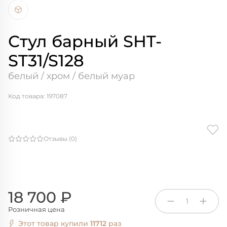
Стул барный SHT-
ST31/S128
белый / хром / белый муар
Код товара: 197087
Отзывы (0)
18 700 ₽
1
Розничная цена
Этот товар купили
11712
раз