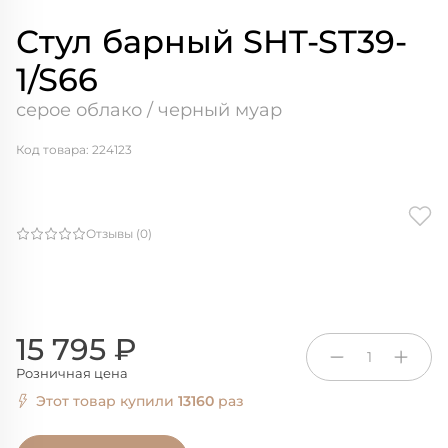
Стул барный SHT-ST39-
1/S66
серое облако / черный муар
Код товара: 224123
Отзывы (0)
15 795 ₽
1
Розничная цена
Этот товар купили
13160
раз