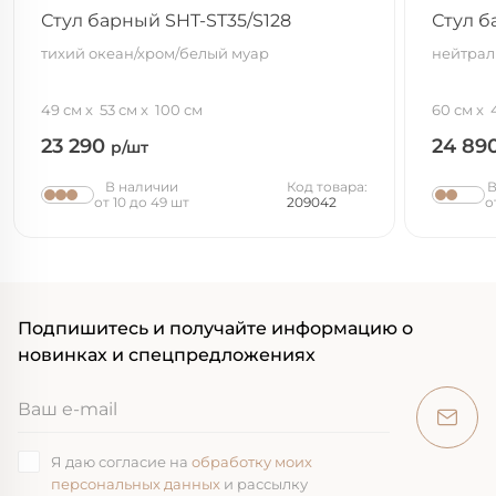
Стул барный SHT-ST35/S128
Стул б
тихий океан/хром/белый муар
нейтрал
49 см
53 см
100 см
60 см
23 290
24 89
р/шт
В наличии
Код товара:
В
от 10 до 49 шт
209042
о
Подпишитесь и получайте информацию о
новинках и спецпредложениях
Я даю согласие на
обработку моих
персональных данных
и рассылку