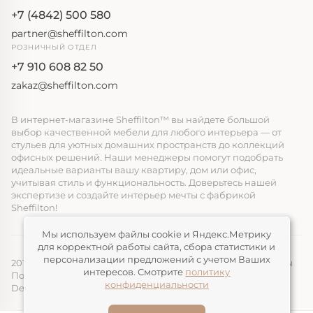
+7 (4842) 500 580
partner@sheffilton.com
РОЗНИЧНЫЙ ОТДЕЛ
+7 910 608 82 50
zakaz@sheffilton.com
В интернет-магазине Sheffilton™ вы найдете большой
выбор качественной мебели для любого интерьера — от
стульев для уютных домашних пространств до коллекций
офисных решений. Наши менеджеры помогут подобрать
идеальные варианты вашу квартиру, дом или офис,
учитывая стиль и функциональность. Доверьтесь нашей
экспертизе и создайте интерьер мечты с фабрикой
Sheffilton!
Мы используем файлы cookie и Яндекс.Метрику
для корректной работы сайта, сбора статистики и
персонализации предложений с учетом Ваших
2014-2026, ООО «ЭЛМАТ», Sheffilton™ Все права защищены
интересов. Смотрите
политику
Политика конфиденциальности
конфиденциальности
Devimax
— Создание и продвижение сайтов