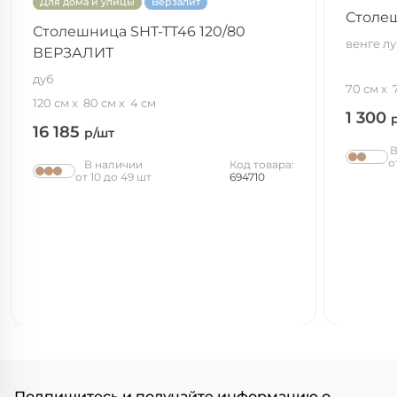
Для дома и улицы
Верзалит
Столеш
Столешница SHT-TT46 120/80
венге л
ВЕРЗАЛИТ
дуб
70 см
120 см
80 см
4 см
1 300
16 185
р/шт
В
о
В наличии
Код товара:
от 10 до 49 шт
694710
Подпишитесь и получайте информацию о