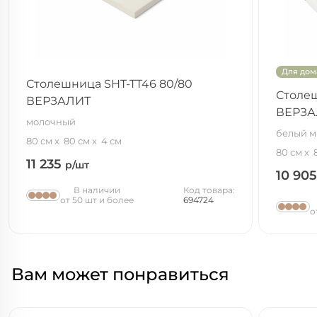
Для дом
Столешница SHT-TT46 80/80
Столеш
ВЕРЗАЛИТ
ВЕРЗА
молочный
белый 
80 см
80 см
4 см
80 см
11 235
р/шт
10 90
В наличии
Код товара:
от 50 шт и более
694724
о
Вам может понравиться