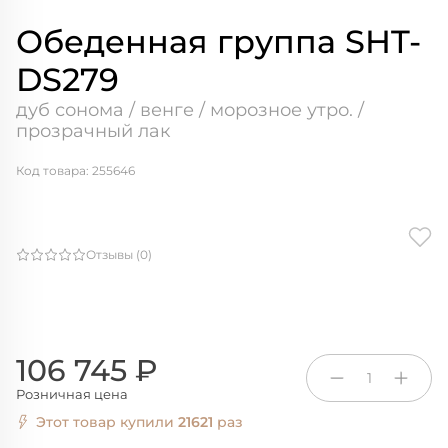
Обеденная группа SHT-
DS279
дуб сонома / венге / морозное утро. /
прозрачный лак
Код товара: 255646
Отзывы (0)
106 745 ₽
1
Розничная цена
Этот товар купили
21621
раз