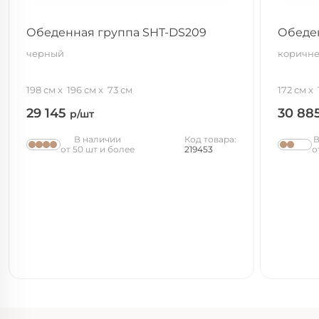
Обеденная группа SHT-DS209
Обеде
черный
коричне
198 см
196 см
73 см
172 см
29 145
30 88
р/шт
В наличии
Код товара:
В
от 50 шт и более
219453
о