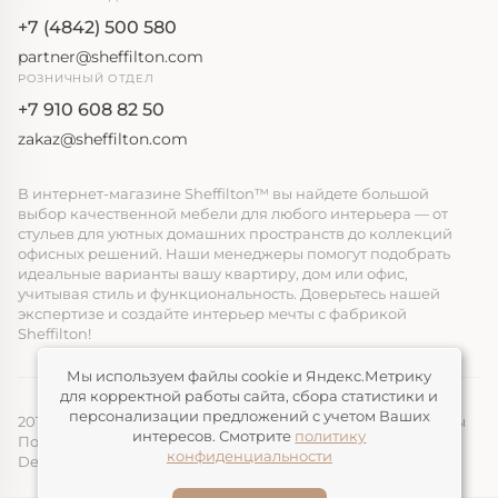
+7 (4842) 500 580
partner@sheffilton.com
РОЗНИЧНЫЙ ОТДЕЛ
+7 910 608 82 50
zakaz@sheffilton.com
В интернет-магазине Sheffilton™ вы найдете большой
выбор качественной мебели для любого интерьера — от
стульев для уютных домашних пространств до коллекций
офисных решений. Наши менеджеры помогут подобрать
идеальные варианты вашу квартиру, дом или офис,
учитывая стиль и функциональность. Доверьтесь нашей
экспертизе и создайте интерьер мечты с фабрикой
Sheffilton!
Мы используем файлы cookie и Яндекс.Метрику
для корректной работы сайта, сбора статистики и
персонализации предложений с учетом Ваших
2014-2026, ООО «ЭЛМАТ», Sheffilton™ Все права защищены
интересов. Смотрите
политику
Политика конфиденциальности
конфиденциальности
Devimax
— Создание и продвижение сайтов