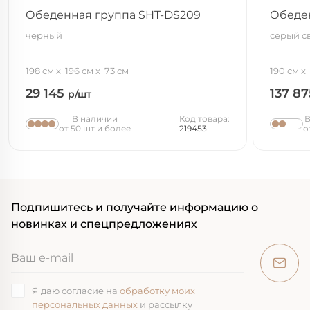
Обеденная группа SHT-DS209
Обеден
черный
серый с
198 см
196 см
73 см
190 см
29 145
137 8
р/шт
В наличии
Код товара:
В
от 50 шт и более
219453
о
Подпишитесь и получайте информацию о
новинках и спецпредложениях
Я даю согласие на
обработку моих
персональных данных
и рассылку