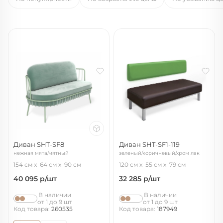
Диван SHT-SF8
Диван SHT-SF1-119
нежная мята/мятный
зеленый/коричневый/хром лак
154 см
64 см
90 см
120 см
55 см
79 см
40 095
р/шт
32 285
р/шт
В наличии
В наличии
от 1 до 9 шт
от 1 до 9 шт
Код товара:
260535
Код товара:
187949