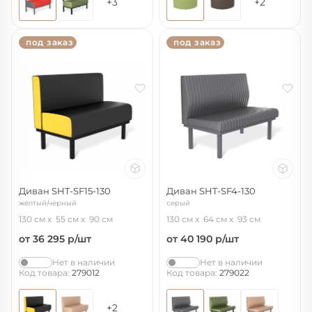
+3
+2
под заказ
под заказ
Диван SHT-SF15-130
Диван SHT-SF4-130
жёлтый/чёрный
серый
130 см
55 см
90 см
130 см
64 см
93 см
от 36 295
р/шт
от 40 190
р/шт
Нет в наличии
Нет в наличии
Код товара:
279012
Код товара:
279022
+2