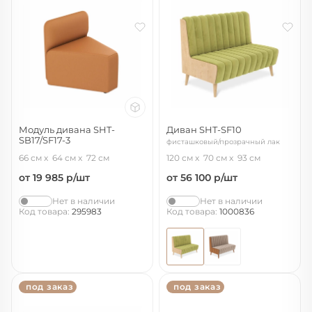
Модуль дивана SHT-
Диван SHT-SF10
SB17/SF17-3
фисташковый/прозрачный лак
оранжевый
66 см
64 см
72 см
120 см
70 см
93 см
от 19 985
р/шт
от 56 100
р/шт
Нет в наличии
Нет в наличии
Код товара:
295983
Код товара:
1000836
под заказ
под заказ