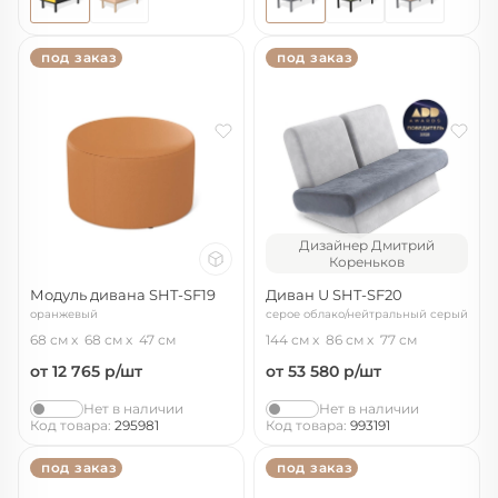
под заказ
под заказ
Дизайнер Дмитрий
Кореньков
Модуль дивана SHT-SF19
Диван U SHT-SF20
оранжевый
серое облако/нейтральный серый
68 см
68 см
47 см
144 см
86 см
77 см
от 12 765
р/шт
от 53 580
р/шт
Нет в наличии
Нет в наличии
Код товара:
295981
Код товара:
993191
под заказ
под заказ