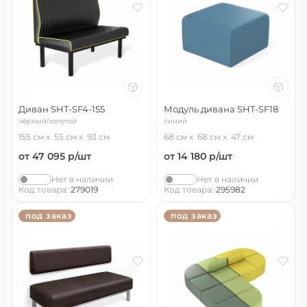
Диван SHT-SF4-155
Модуль дивана SHT-SF18
чёрный/золотой
синий
155 см
55 см
93 см
68 см
68 см
47 см
от 47 095
р/шт
от 14 180
р/шт
Нет в наличии
Нет в наличии
Код товара:
279019
Код товара:
295982
под заказ
под заказ