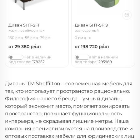
Диван SHT-SF1
Диван SHT-SF19
коричневый/хром лак
разноцветный
150 см
55 см
79 см
0 см
от 29 380
р/шт
от 198 720
р/шт
Нет в наличии
Нет в наличии
Код товара:
178252
Код товара:
295989
Диваны ТМ Sheffilton – современная мебель для
тех, кто использует пространство рационально.
Философия нашего бренда – умный дизайн,
который экономит место, помогает зонировать
пространство, повышает функциональность
интерьера, не скрадывая лишние метры. Наша
компания специализируется на производстве и
оптовых поставках мебели для юридических лиц