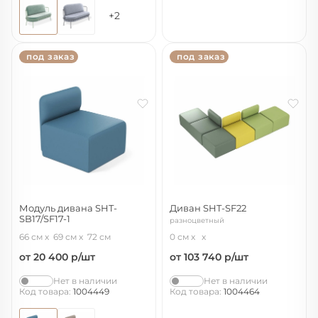
+2
под заказ
под заказ
Модуль дивана SHT-
Диван SHT-SF22
SB17/SF17-1
разноцветный
синий
66 см
69 см
72 см
0 см
от 20 400
р/шт
от 103 740
р/шт
Нет в наличии
Нет в наличии
Код товара:
1004449
Код товара:
1004464