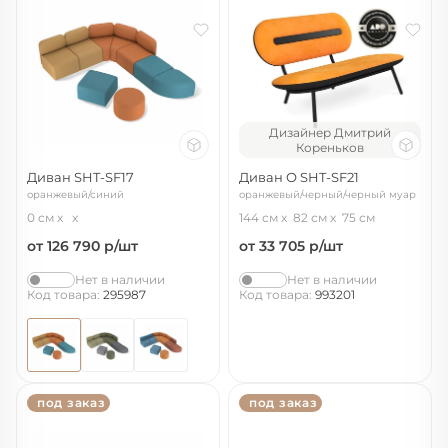
Дизайнер Дмитрий
Кореньков
Диван SHT-SF17
Диван О SHT-SF21
оранжевый/синий
оранжевый/черный/черный муар
0 см
144 см
82 см
75 см
от 126 790
р/шт
от 33 705
р/шт
Нет в наличии
Нет в наличии
Код товара:
295987
Код товара:
993201
под заказ
под заказ