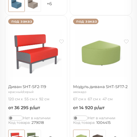
+6
под заказ
под заказ
Диван SHT-SF2-119
Модуль дивана SHT-SF17-2
красный/серый
авокадо
120 см
55 см
92 см
67 см
67 см
47 см
от 36 295
р/шт
от 14 920
р/шт
Нет в наличии
Нет в наличии
Код товара:
279018
Код товара:
1004415