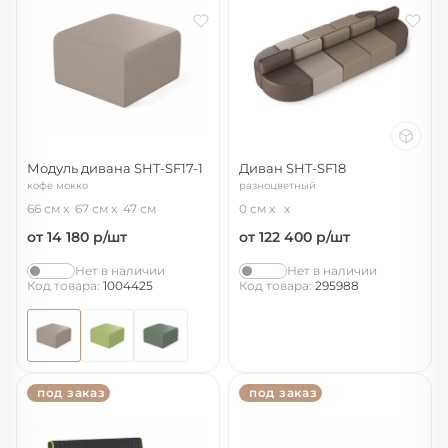
Модуль дивана SHT-SF17-1
Диван SHT-SF18
кофе мокко
разноцветный
66 см
67 см
47 см
0 см
от 14 180
р/шт
от 122 400
р/шт
Нет в наличии
Нет в наличии
Код товара:
1004425
Код товара:
295988
под заказ
под заказ