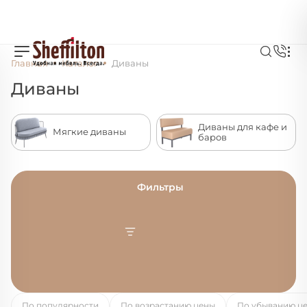
Главная
Каталог
Диваны
Диваны
Диваны для кафе и
Мягкие диваны
баров
Фильтры
По популярности
По возрастанию цены
По убыванию ц