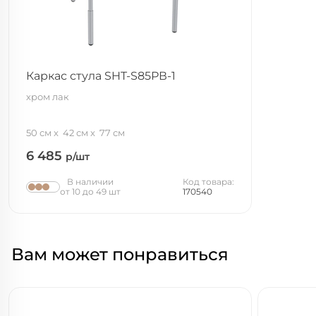
Каркас стула SHT-S85РВ-1
хром лак
50 см
42 см
77 см
6 485
р/шт
В наличии
Код товара:
от 10 до 49 шт
170540
Вам может понравиться