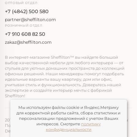
ОПТОВЫЙ ОТДЕЛ
+7 (4842) 500 580
partner@sheffilton.com
РОЗНИЧНЫЙ ОТДЕЛ
+7 910 608 82 50
zakaz@sheffilton.com
В интернет-магазине Sheffilton™ вы найдете большой
выбор качественной мебели для любого интерьера — от
стульев для уютных домашних пространств до коллекций
офисных решений. Наши менеджеры помогут подобрать
идеальные варианты вашу квартиру, дом или офис,
учитывая стиль и функциональность. Доверьтесь нашей
экспертизе и создайте интерьер мечты с фабрикой
Sheffilton!
Мы используем файлы cookie и Яндекс.Метрику
для корректной работы сайта, сбора статистики и
персонализации предложений с учетом Ваших
2014-2026, ООО «ЭЛМАТ», Sheffilton™ Все права защищены
интересов. Смотрите
политику
Политика конфиденциальности
конфиденциальности
Devimax
— Создание и продвижение сайтов