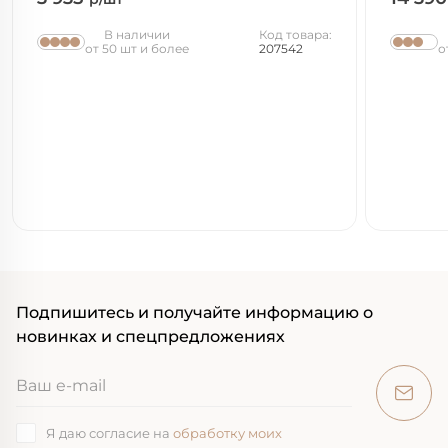
В наличии
Код товара:
от 50 шт и более
207542
о
Подпишитесь и получайте информацию о
новинках и спецпредложениях
Я даю согласие на
обработку моих