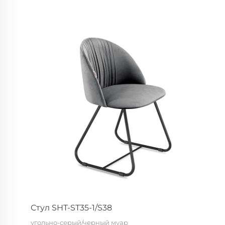
Стул SHT-ST35-1/S38
угольно-серый/черный муар