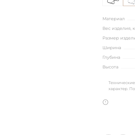
улья
Материал
Вес изделия, 
в
Размер издел
Ширина
Глубина
Высота
Технические
характер. П