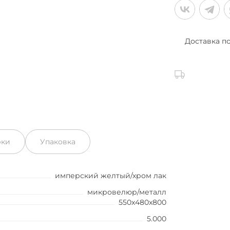
Доставка п
рки
Упаковка
имперский желтый/хром лак
микровелюр/металл
550x480x800
5.000