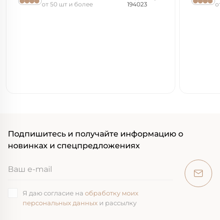
от 50 шт и более
194023
о
Подпишитесь и получайте информацию о
новинках и спецпредложениях
Я даю согласие на
обработку моих
персональных данных
и рассылку