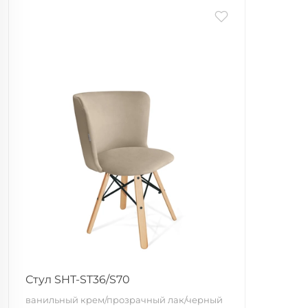
Стул SHT-ST36/S70
ванильный крем/прозрачный лак/черный