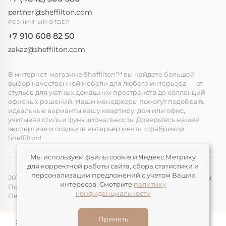
partner@sheffilton.com
РОЗНИЧНЫЙ ОТДЕЛ
+7 910 608 82 50
zakaz@sheffilton.com
В интернет-магазине Sheffilton™ вы найдете большой
выбор качественной мебели для любого интерьера — от
стульев для уютных домашних пространств до коллекций
офисных решений. Наши менеджеры помогут подобрать
идеальные варианты вашу квартиру, дом или офис,
учитывая стиль и функциональность. Доверьтесь нашей
экспертизе и создайте интерьер мечты с фабрикой
Sheffilton!
Мы используем файлы cookie и Яндекс.Метрику
для корректной работы сайта, сбора статистики и
персонализации предложений с учетом Ваших
2014-2026, ООО «ЭЛМАТ», Sheffilton™ Все права защищены
интересов. Смотрите
политику
Политика конфиденциальности
конфиденциальности
Devimax
— Создание и продвижение сайтов
Принять