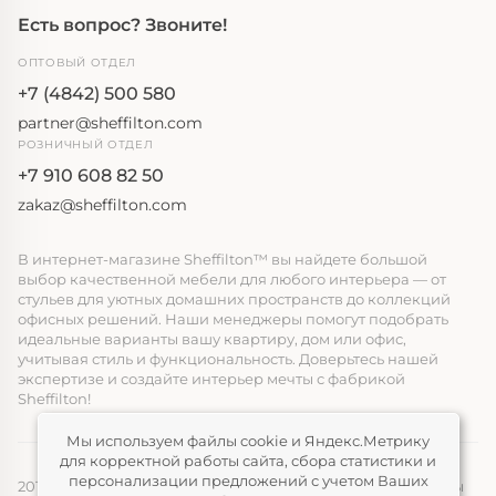
Есть вопрос? Звоните!
ОПТОВЫЙ ОТДЕЛ
+7 (4842) 500 580
partner@sheffilton.com
РОЗНИЧНЫЙ ОТДЕЛ
+7 910 608 82 50
zakaz@sheffilton.com
В интернет-магазине Sheffilton™ вы найдете большой
выбор качественной мебели для любого интерьера — от
стульев для уютных домашних пространств до коллекций
офисных решений. Наши менеджеры помогут подобрать
идеальные варианты вашу квартиру, дом или офис,
учитывая стиль и функциональность. Доверьтесь нашей
экспертизе и создайте интерьер мечты с фабрикой
Sheffilton!
Мы используем файлы cookie и Яндекс.Метрику
для корректной работы сайта, сбора статистики и
персонализации предложений с учетом Ваших
2014-2026, ООО «ЭЛМАТ», Sheffilton™ Все права защищены