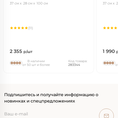
37 см
28 см
100 см
37 см
2
(11)
2 355
1 990
р/шт
В наличии
Код товара:
от 50 шт и более
283344
о
Подпишитесь и получайте информацию о
новинках и спецпредложениях