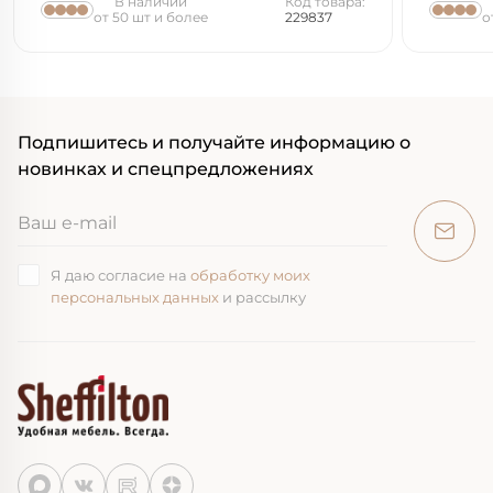
В наличии
Код товара:
от 50 шт и более
229837
о
Подпишитесь и получайте информацию о
новинках и спецпредложениях
Я даю согласие на
обработку моих
персональных данных
и рассылку