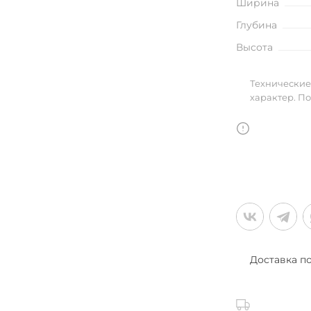
Ширина
улья
Глубина
Высота
в
Технические
характер. П
Доставка п