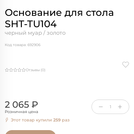
Основание для стола
SHT-TU104
черный муар / золото
Код товара: 692906
Отзывы (0)
2 065 ₽
1
Розничная цена
Этот товар купили
259
раз