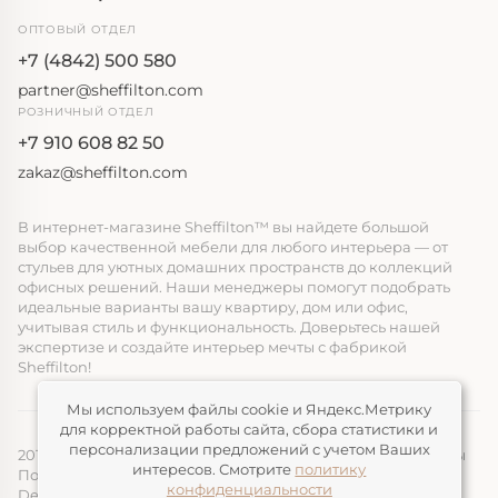
ОПТОВЫЙ ОТДЕЛ
+7 (4842) 500 580
partner@sheffilton.com
РОЗНИЧНЫЙ ОТДЕЛ
+7 910 608 82 50
zakaz@sheffilton.com
В интернет-магазине Sheffilton™ вы найдете большой
выбор качественной мебели для любого интерьера — от
стульев для уютных домашних пространств до коллекций
офисных решений. Наши менеджеры помогут подобрать
идеальные варианты вашу квартиру, дом или офис,
учитывая стиль и функциональность. Доверьтесь нашей
экспертизе и создайте интерьер мечты с фабрикой
Sheffilton!
Мы используем файлы cookie и Яндекс.Метрику
для корректной работы сайта, сбора статистики и
персонализации предложений с учетом Ваших
2014-2026, ООО «ЭЛМАТ», Sheffilton™ Все права защищены
интересов. Смотрите
политику
Политика конфиденциальности
конфиденциальности
Devimax
— Создание и продвижение сайтов