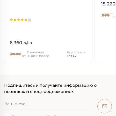
15 26
о
(1)
6 360
р/шт
В наличии
Код товара:
от 50 шт и более
179861
Подпишитесь и получайте информацию о
новинках и спецпредложениях