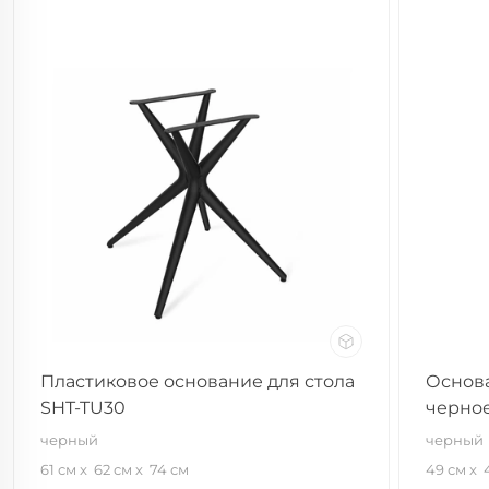
Пластиковое основание для стола
Основа
SHT-TU30
черно
черный
черный
61 см
62 см
74 см
49 см