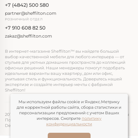
+7 (4842) 500 580
partner@sheffilton.com
РОЗНИЧНЫЙ ОТДЕЛ
+7 910 608 82 50
zakaz@sheffilton.com
В интернет-магазине Sheffilton™ вы найдете большой
выбор качественной мебели для любого интерьера — от
стульев для уютных домашних пространств до коллекций
офисных решений. Наши менеджеры помогут подобрать
идеальные варианты вашу квартиру, дом или офис,
учитывая стиль и функциональность. Доверьтесь нашей
экспертизе и создайте интерьер мечты с фабрикой
Sheffilton!
Мы используем файлы cookie и Яндекс.Метрику
для корректной работы сайта, сбора статистики и
персонализации предложений с учетом Ваших
2014-2026, ООО «ЭЛМАТ», Sheffilton™ Все права защищены
интересов. Смотрите
политику
Политика конфиденциальности
конфиденциальности
Devimax
— Создание и продвижение сайтов