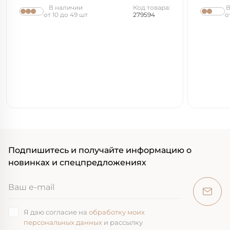
В наличии
Код товара:
В
от 10 до 49 шт
279594
о
Подпишитесь и получайте информацию о
новинках и спецпредложениях
Я даю согласие на
обработку моих
персональных данных
и рассылку