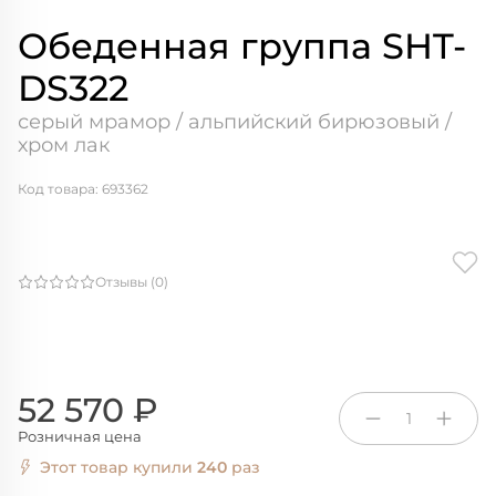
Обеденная группа SHT-
DS322
серый мрамор / альпийский бирюзовый /
хром лак
Код товара: 693362
Отзывы (0)
52 570 ₽
1
Розничная цена
Этот товар купили
240
раз