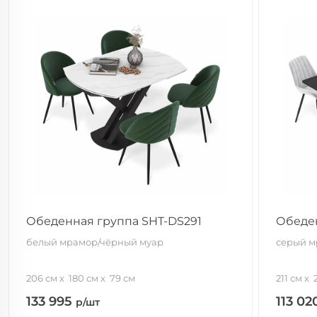
Обеденная группа SHT-DS291
Обеден
белый мрамор/чёрный муар
серый м
206 см
180 см
79 см
211 см
133 995
113 0
р/шт