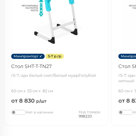
Минпромторг ✔
5-7 р.гр
Минпро
Cтол SHT-T-TN27
Cтол S
г5-7, одн белый снег/белый муар/голубой
г5-7, о
мятный
60 см
53 см
82 см
60 см
от 8 830
от 8 
р/шт
Код товара:
Нет в наличии
Н
998220