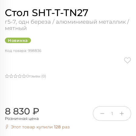
Cтол SHT-T-TN27
г5-7, одн береза / алюминиевый металлик /
мятный
Новинка
Код товара: 998836
Отзывы (0)
8 830 ₽
1
Розничная цена
Этот товар купили
128
раз