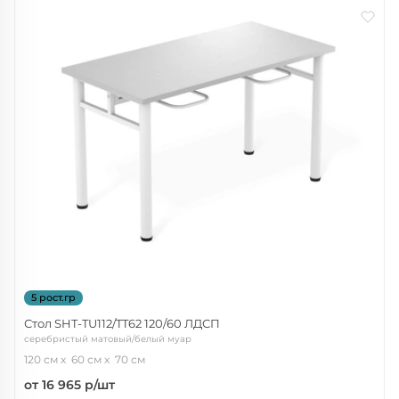
5 рост.гр
Стол SHT-TU112/TT62 120/60 ЛДСП
серебристый матовый/белый муар
120 см
60 см
70 см
от 16 965
р/шт