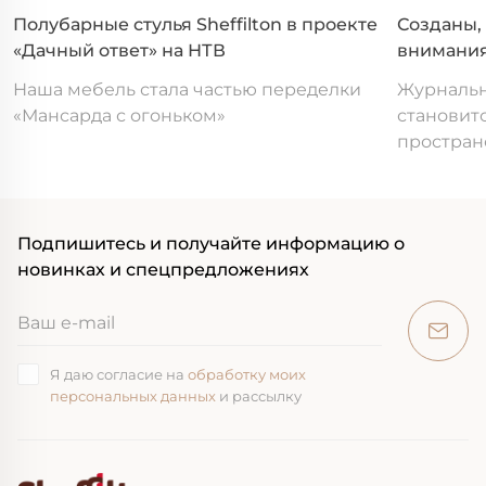
Полубарные стулья Sheffilton в проекте
Созданы,
«Дачный ответ» на НТВ
внимани
Наша мебель стала частью переделки
Журнальн
«Мансарда с огоньком»
становит
простран
Подпишитесь и получайте информацию о
новинках и спецпредложениях
Я даю согласие на
обработку моих
персональных данных
и рассылку