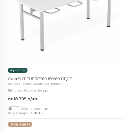
4 рост.гр
Стол SHT-TU113/TT69 150/60 ЛДСП
белый снег/алюминиевый металлик
150 см
60 см
64 см
от 18 305
р/шт
Нет в наличии
Код товара:
1001262
под заказ