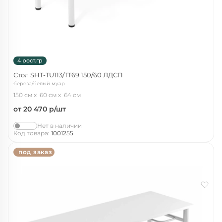
4 рост.гр
Стол SHT-TU113/TT69 150/60 ЛДСП
береза/белый муар
150 см
60 см
64 см
от 20 470
р/шт
Нет в наличии
Код товара:
1001255
под заказ