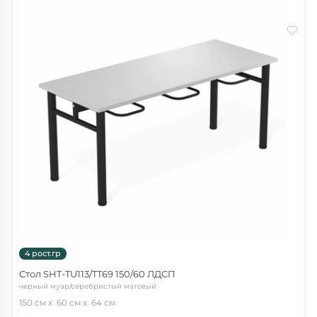
4 рост.гр
Стол SHT-TU113/TT69 150/60 ЛДСП
черный муар/серебристый матовый
150 см
60 см
64 см