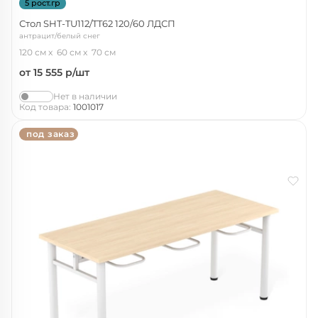
5 рост.гр
Стол SHT-TU112/TT62 120/60 ЛДСП
антрацит/белый снег
120 см
60 см
70 см
от 15 555
р/шт
Нет в наличии
Код товара:
1001017
под заказ