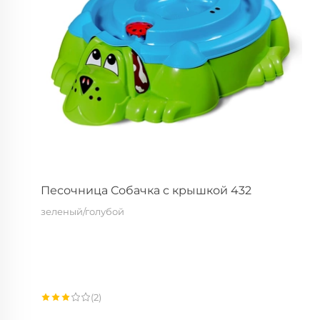
Почему выбирают ст
Sheffilton?
Испытания стульев
Упаковка
Табурет
ы
Образцы материало
Портфолио
Пластиковые табуреты
Табуреты на металлокаркасе
Песочница Собачка с крышкой 432
зеленый/голубой
(2)