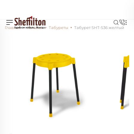
Главная
Каталог
Табуреты
Табурет SHT-S36 желтый