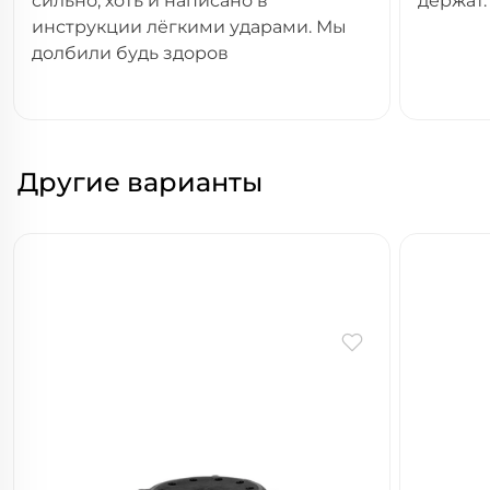
сильно, хоть и написано в
держат.
инструкции лёгкими ударами. Мы
долбили будь здоров
Другие варианты