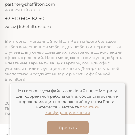
partner@sheffilton.com
РОЗНИЧНЫЙ ОТДЕЛ
+7 910 608 82 50
zakaz@sheffilton.com
В интернет-магазине Sheffilton™ вы найдете большой
выбор качественной мебели для любого интерьера — от
стульев для уютных домашних пространств до коллекций
офисных решений. Наши менеджеры помогут подобрать
идеальные варианты вашу квартиру, дом или офис,
учитывая стиль и функциональность. Доверьтесь нашей
экспертизе и создайте интерьер мечты с фабрикой
Sheffilton!
Мы используем файлы cookie и Яндекс.Метрику
для корректной работы сайта, сбора статистики и
персонализации предложений с учетом Ваших
2014-2026, ООО «ЭЛМАТ», Sheffilton™ Все права защищены
интересов. Смотрите
политику
Политика конфиденциальности
конфиденциальности
Devimax
— Создание и продвижение сайтов
Принять