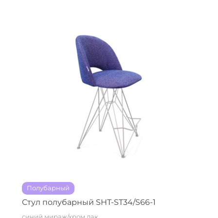
Полубарный
Стул полубарный SHT-ST34/S66-1
синий мираж/хром лак