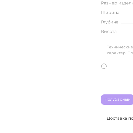
Размер издел
улья
Ширина
Глубина
Высота
в
Технические
характер. П
Полубарный
Доставка п