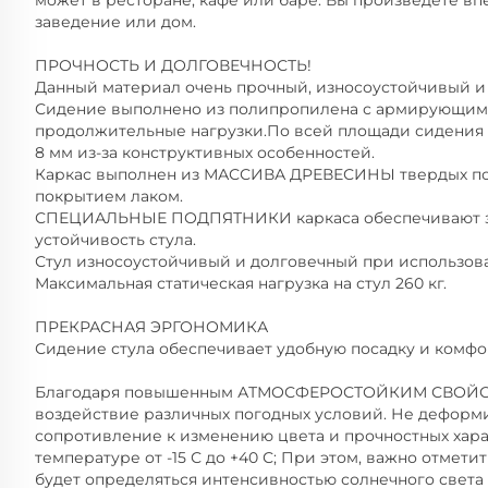
может в ресторане, кафе или баре. Вы произведете вп
заведение или дом.
ПРОЧНОСТЬ И ДОЛГОВЕЧНОСТЬ!
Данный материал очень прочный, износоустойчивый и
Сидение выполнено из полипропилена с армирующим
продолжительные нагрузки.По всей площади сидения т
8 мм из-за конструктивных особенностей.
Каркас выполнен из МАССИВА ДРЕВЕСИНЫ твердых по
покрытием лаком.
СПЕЦИАЛЬНЫЕ ПОДПЯТНИКИ каркаса обеспечивают за
устойчивость стула.
Стул износоустойчивый и долговечный при использов
Максимальная статическая нагрузка на стул 260 кг.
ПРЕКРАСНАЯ ЭРГОНОМИКА
Сидение стула обеспечивает удобную посадку и комф
Благодаря повышенным АТМОСФЕРОСТОЙКИМ СВОЙСТ
воздействие различных погодных условий. Не деформ
сопротивление к изменению цвета и прочностных хара
температуре от -15 С до +40 С; При этом, важно отмет
будет определяться интенсивностью солнечного свет