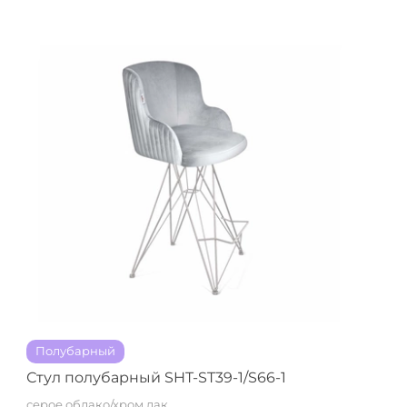
Полубарный
Стул полубарный SHT-ST39-1/S66-1
серое облако/хром лак