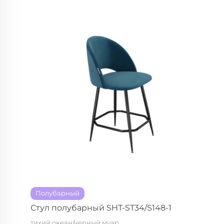
Полубарный
Стул полубарный SHT-ST34/S148-1
тихий океан/черный муар