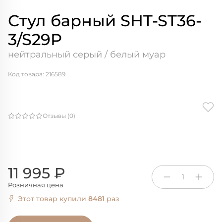
Стул барный SHT-ST36-
3/S29P
нейтральный серый / белый муар
Код товара: 216589
Отзывы (0)
11 995 ₽
1
Розничная цена
Этот товар купили
8481
раз