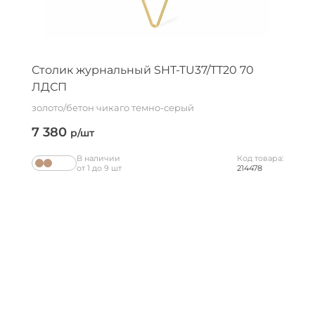
Столик журнальный SHT-TU37/ТТ20 70
ЛДСП
золото/бетон чикаго темно-серый
7 380
р/шт
В наличии
Код товара:
от 1 до 9 шт
214478