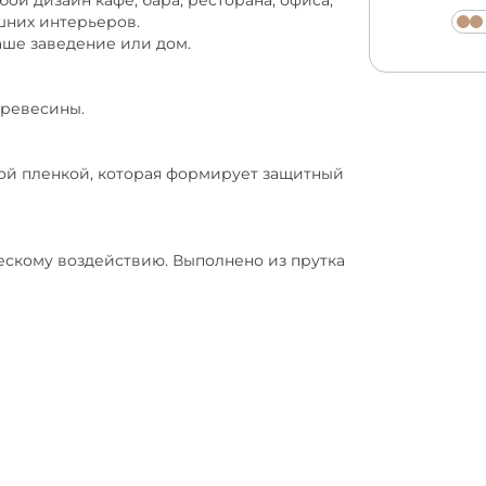
ой дизайн кафе, бара, ресторана, офиса,
шних интерьеров.
аше заведение или дом.
древесины.
ой пленкой, которая формирует защитный
ескому воздействию. Выполнено из прутка