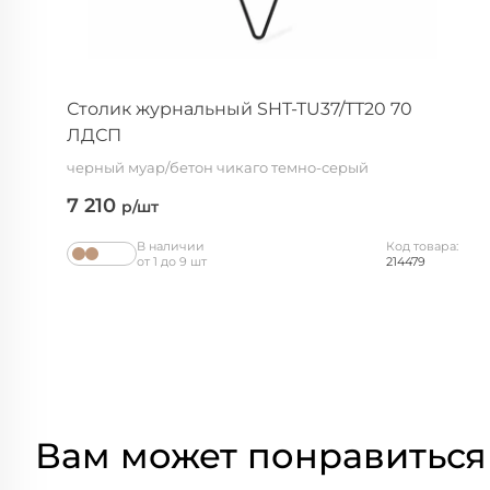
Столик журнальный SHT-TU37/ТТ20 70
ЛДСП
черный муар/бетон чикаго темно-серый
7 210
р/шт
В наличии
Код товара:
от 1 до 9 шт
214479
Вам может понравиться