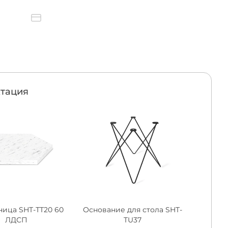
тация
ица SHT-ТT20 60
Основание для стола SHT-
ЛДСП
TU37