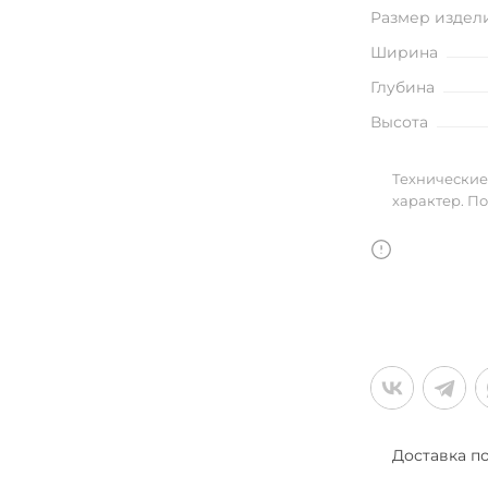
улья
Размер издел
Ширина
Глубина
Высота
в
Технические
характер. П
Доставка п