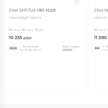
Стол SHT-TU2-1/80 МДФ
Стол S
черный/дуб тортуга
черный 
80 см
80 см
76 см
90 см
10 235
11 590
р/шт
В наличии
Код товара:
В
от 10 до 49 шт
145520
о