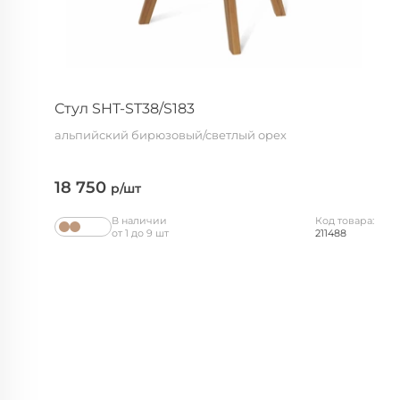
Стул SHT-ST38/S183
альпийский бирюзовый/светлый орех
18 750
р/шт
В наличии
Код товара:
от 1 до 9 шт
211488