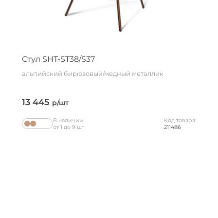
Стул SHT-ST38/S37
альпийский бирюзовый/медный металлик
13 445
р/шт
В наличии
Код товара:
от 1 до 9 шт
211486