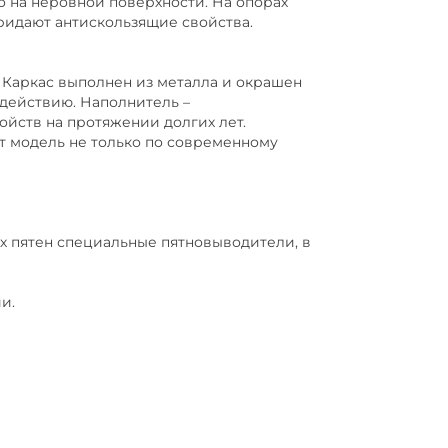
о на неровной поверхности. На опорах
ридают антискользящие свойства.
. Каркас выполнен из металла и окрашен
действию. Наполнитель –
ойств на протяжении долгих лет.
т модель не только по современному
х пятен специальные пятновыводители, в
и.