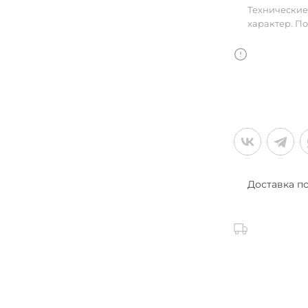
улья
Технические
характер. П
в
Доставка п