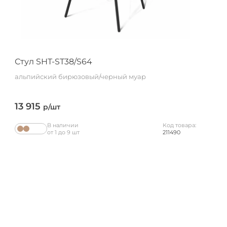
Стул SHT-ST38/S64
альпийский бирюзовый/черный муар
13 915
р/шт
В наличии
Код товара:
от 1 до 9 шт
211490